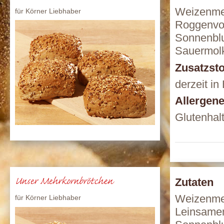
Weizenme
für Körner Liebhaber
Roggenvol
Sonnenblu
Sauermol
Zusatzsto
derzeit in
Allergen
Glutenhal
Unser Mehrkornbrötchen
Zutaten
Weizenmeh
für Körner Liebhaber
Leinsamen