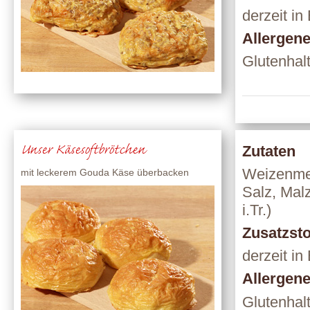
derzeit in
Allergen
Glutenhal
Unser Käsesoftbrötchen
Zutaten
Weizenmeh
mit leckerem Gouda Käse überbacken
Salz, Mal
i.Tr.)
Zusatzsto
derzeit in
Allergen
Glutenhal