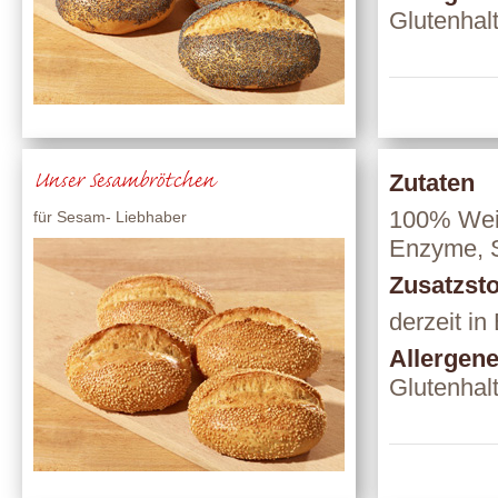
Glutenhal
Unser Sesambrötchen
Zutaten
100% Weiz
für Sesam- Liebhaber
Enzyme, S
Zusatzsto
derzeit in
Allergen
Glutenhal