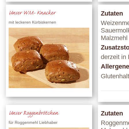
Unser WM- Knacker
Zutaten
Weizenmeh
mit leckeren Kürbiskernen
Sauermolk
Malzmehl 
Zusatzsto
derzeit in
Allergen
Glutenhalt
Unser Roggenbrötchen
Zutaten
Roggenme
für Roggenmehl Liebhaber