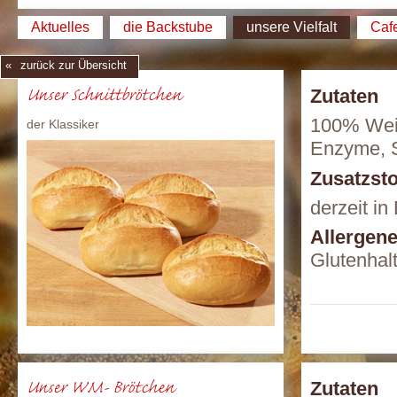
Aktuelles
die Backstube
unsere Vielfalt
Caf
zurück zur Übersicht
Unser Schnittbrötchen
Zutaten
100% Weiz
der Klassiker
Enzyme, S
Zusatzsto
derzeit in
Allergen
Glutenhal
Unser WM- Brötchen
Zutaten