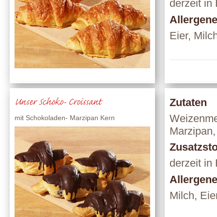
derzeit in
Allergen
Eier, Milc
Unser Schoko- Croissant
Zutaten
Weizenmehl
mit Schokoladen- Marzipan Kern
Marzipan,
Zusatzsto
derzeit in
Allergen
Milch, Eie