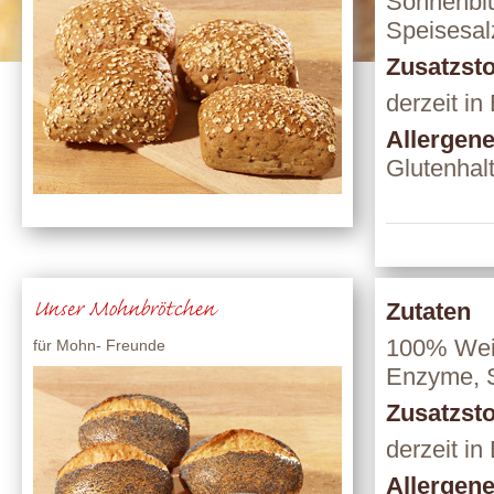
Sonnenblu
Speisesal
Zusatzsto
derzeit in
Allergen
Glutenhal
Unser Mohnbrötchen
Zutaten
100% Weiz
für Mohn- Freunde
Enzyme, S
Zusatzsto
derzeit in
Allergen