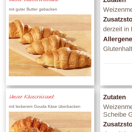
Unser Buttercroissant
Weizenmeh
mit guter Butter gebacken
Zusatzsto
derzeit in
Allergen
Glutenhalt
Unser Käsecroissant
Zutaten
Weizenmehl
mit leckerem Gouda Käse überbacken
Scheibe Go
Zusatzsto