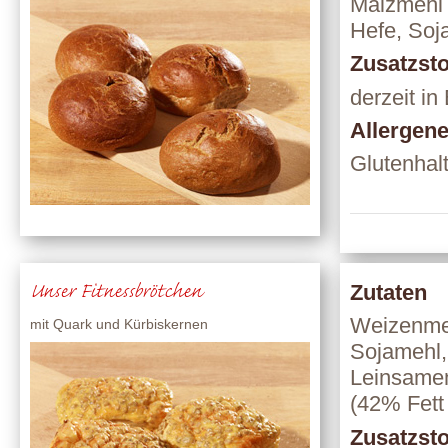
Malzmehl a
Hefe, Soj
Zusatzsto
derzeit in
Allergen
Glutenhal
Unser Fitnessbrötchen
Zutaten
Weizenmeh
mit Quark und Kürbiskernen
Sojamehl,
Leinsamen
(42% Fett i
Zusatzsto