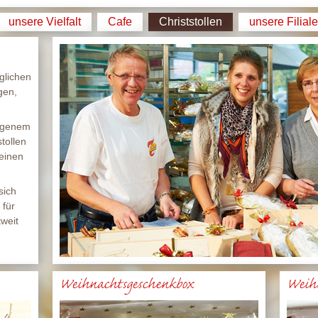
unsere Vielfalt
Cafe
Christstollen
unsere Filial
glichen
gen,
eigenem
tollen
einen
sich
 für
tweit
Weihnachtsgeschenkbox
Weih