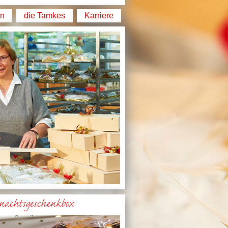
en
die Tamkes
Karriere
nachtsgeschenkbox